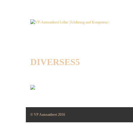
DIVERSES5
© VP Autosattlerei 2016